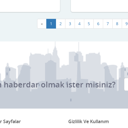
«
1
2
3
4
5
6
7
8
9
 haberdar olmak ister misiniz?
r Sayfalar
Gizlilik Ve Kullanım