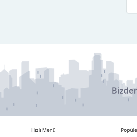
Denizli
Diyarbakır
Düzce
Edirne
Elazığ
Erzincan
Erzurum
Bizden
Eskişehir
Gaziantep
Giresun
Gümüşhane
Hızlı Menü
Popüle