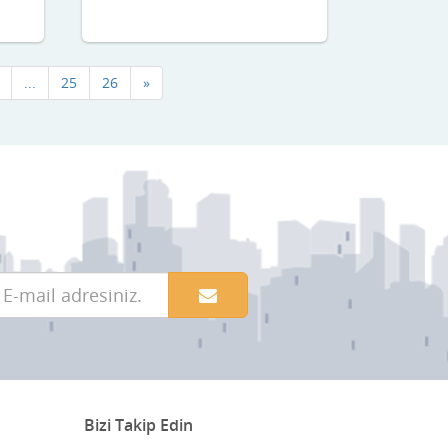
...
25
26
»
Bizi Takip Edin