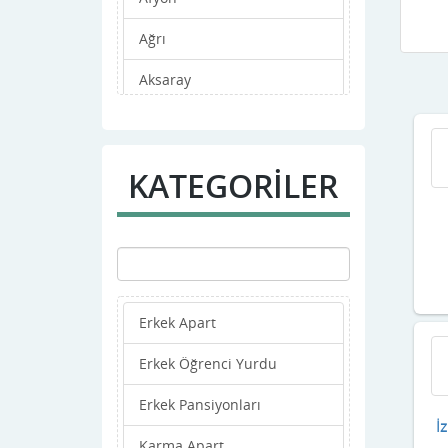
Ağrı
Aksaray
Amasya
Ankara
KATEGORİLER
Antalya
Ardahan
Artvin
Erkek Apart
Aydın
Erkek Öğrenci Yurdu
Balıkesir
Erkek Pansiyonları
Bartın
İ
Karma Apart