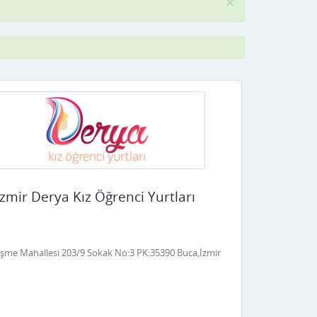
×
İzmir Derya Kız Öğrenci Yurtları
İz
şme Mahallesi 203/9 Sokak No:3 PK:35390 Buca,İzmir
63 Sok. No