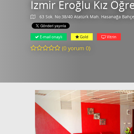
İzmir Eroğlu Kız Öğr
63 Sok. No:38/40 Atatürk Mah. Hasanağa Bahçes
E-mail onaylı
Gold
Vitrin
(
0
yorum
0
)