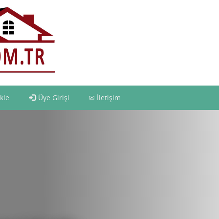
kle
Üye Girişi
İletişim