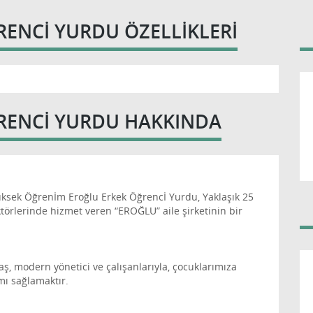
RENCI YURDU ÖZELLIKLERI
ĞRENCI YURDU HAKKINDA
Yüksek Öğrenİm Eroğlu Erkek Öğrencİ Yurdu, Yaklaşık 25
ektörlerinde hizmet veren “EROĞLU” aile şirketinin bir
aş, modern yönetici ve çalışanlarıyla, çocuklarımıza
mı sağlamaktır.