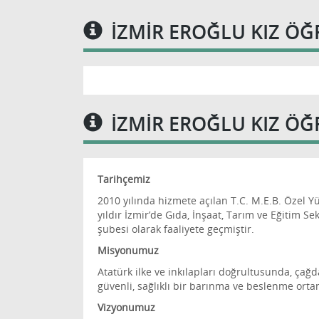
İZMIR EROĞLU KIZ ÖĞ
İZMIR EROĞLU KIZ Ö
Tarihçemiz
2010 yılında hizmete açılan T.C. M.E.B. Özel 
yıldır İzmir’de Gıda, İnşaat, Tarım ve Eğitim S
şubesi olarak faaliyete geçmiştir.
Misyonumuz
Atatürk ilke ve inkılapları doğrultusunda, çağd
güvenli, sağlıklı bir barınma ve beslenme orta
Vizyonumuz